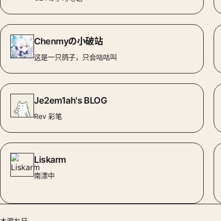
Chenmyの小破站
这是一只鸽子，只会咕咕叫
Je2em1ah's BLOG
Rev 彩笔
Liskarm
南漂中
木漏れ日