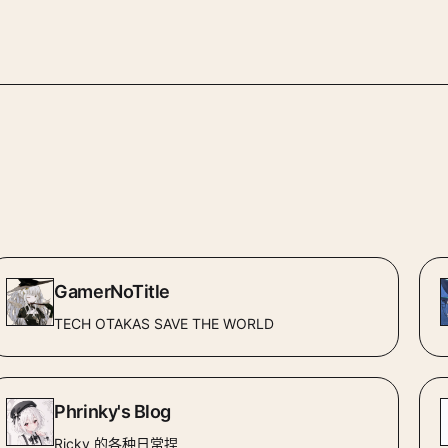
GamerNoTitle
TECH OTAKAS SAVE THE WORLD
Phrinky's Blog
Ricky 的各种日常捏