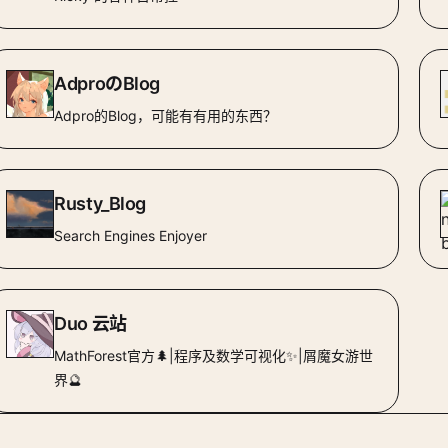
AdproのBlog
Adpro的Blog，可能有有用的东西？
Rusty_Blog
Search Engines Enjoyer
Duo 云站
MathForest官方🌲|程序及数学可视化✨|屑魔女游世
界🔮