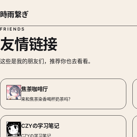
時雨繋ぎ
FRIENDS
友情链接
这些是我的朋友们，推荐你也去看看。
焦茶咖啡厅
来和焦茶染香喝杯奶茶吗？
CZYの学习笔记
CZYの学习笔记